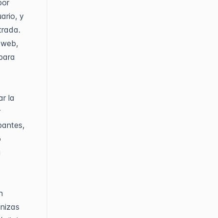
por
ario, y
trada.
 web,
 para
r la
r
pantes,
o
a
n
nizas