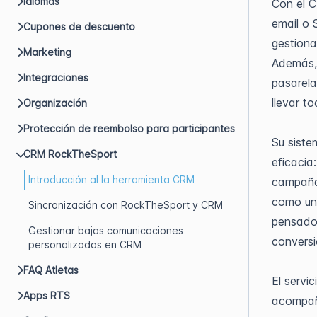
Idiomas
Con el 
email o 
Cupones de descuento
gestiona
Marketing
Además, 
Integraciones
pasarela
llevar t
Organización
Protección de reembolso para participantes
Su siste
CRM RockTheSport
eficacia
Introducción al la herramienta CRM
campañas
como una
Sincronización con RockTheSport y CRM
pensado 
Gestionar bajas comunicaciones
convers
personalizadas en CRM
FAQ Atletas
El servi
Apps RTS
acompaña