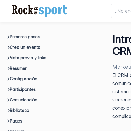
Int
Primeros pasos
Crea un evento
CR
Vista previa y links
Marketi
Resumen
El CRM d
Configuración
comunica
Participantes
sistema 
sincroni
Comunicación
conexión
Biblioteca
complica
Pagos